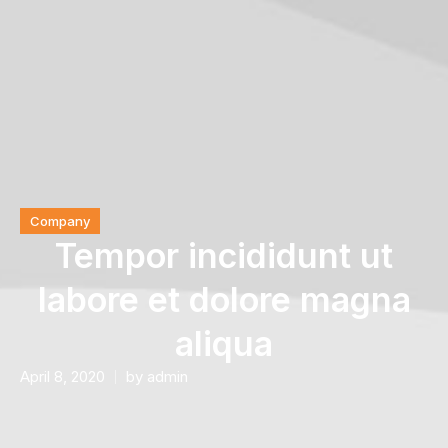
Company
Tempor incididunt ut
labore et dolore magna
aliqua
April 8, 2020
by
admin