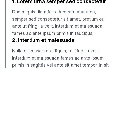
1. Lorem urna semper sed consectetur
Donec quis diam felis. Aenean urna urna,
semper sed consectetur sit amet, pretium eu
ante ut fringilla velit. Interdum et malesuada
fames ac ante ipsum primis in faucibus.
2. Interdum et malesuada
Nulla et consectetur ligula, ut fringilla velit.
Interdum et malesuada fames ac ante ipsum
primis in sagittis vel ante sit amet tempor. In sit
amet neque non tellus interdum tincidunt eget
eu odio.
3. Consectetur sit amet pretium eu
ante
At posuere est! Aenean urna urna, semper sed
consectetur sit amet, pretium eu ante.