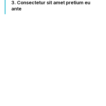
3. Consectetur sit amet pretium eu
ante
At posuere est! Aenean urna urna, semper sed
consectetur sit amet, pretium eu ante.
Interdum et malesuada fames ac ante ipsum
primis in faucibus. Aenean urna urna, semper
sed consectetur sit amet, pretium eu ante.
Conclusion
Aenean urna urna – semper sed consectetur sit
amet, pretium eu ante. Nulla et consectetur ligula,